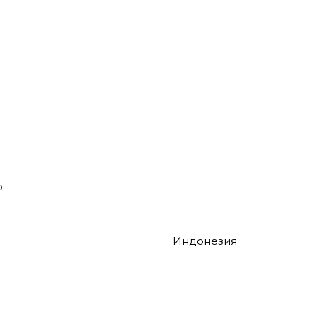
о
Индонезия