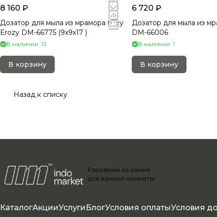
8 160 ₽
6 720 ₽
Дозатор для мыла из мрамора Grey
Дозатор для мыла из мр
Erozy DM-66775 (9х9х17 )
DM-66006
В наличии: 13
В наличии: 1
В корзину
В корзину
Назад к списку
Раковины из камня
для ванной комнаты
Каталог
Акции
Услуги
Блог
Условия оплаты
Условия д