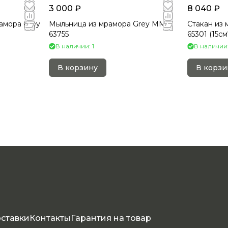
3 000 ₽
8 040 ₽
амора Grey
Мыльница из мрамора Grey MM-
Стакан из 
63755
65301 (15см
В наличии: 1
В наличии:
В корзину
В корзи
оставки
Контакты
Гарантия на товар