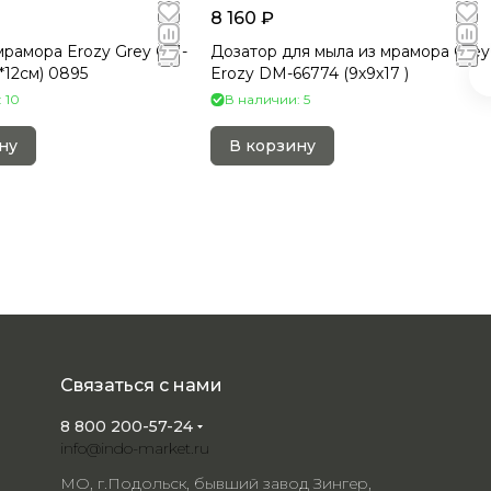
8 160 ₽
мрамора Erozy Grey CM-
Дозатор для мыла из мрамора Grey
*12см) 0895
Erozy DM-66774 (9х9х17 )
 10
В наличии: 5
ну
В корзину
Связаться с нами
8 800 200-57-24
info@indo-market.ru
МО, г.Подольск, бывший завод Зингер,