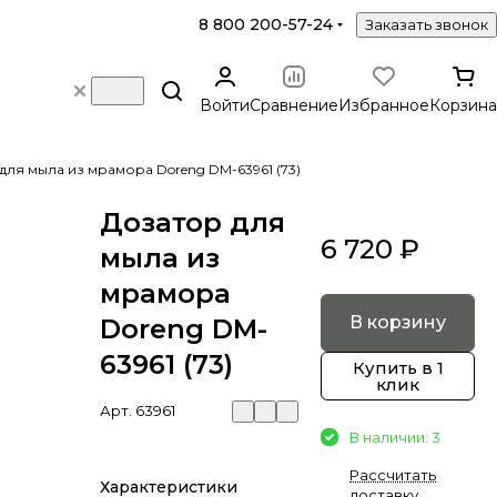
8 800 200-57-24
Заказать звонок
Войти
Сравнение
Избранное
Корзина
для мыла из мрамора Doreng DM-63961 (73)
Дозатор для
6 720 ₽
мыла из
мрамора
В корзину
Doreng DM-
63961 (73)
Купить в 1
клик
Арт.
63961
В наличии: 3
Рассчитать
Характеристики
доставку