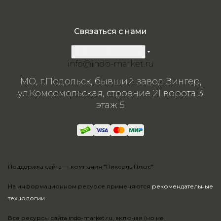
Связаться с нами
8 800 200-57-24
info@indo-market.ru
МО, г.Подольск, бывший завод Зингер,
ул.Комсомольская, строение 21 ворота 3
этаж 5
Поддержка сайта —
компания "Пиксель Плюс"
На информационном ресурсе применяются
рекомендательные
технологии
.
Все ресурсы сайта indo-market.ru, включая (но не