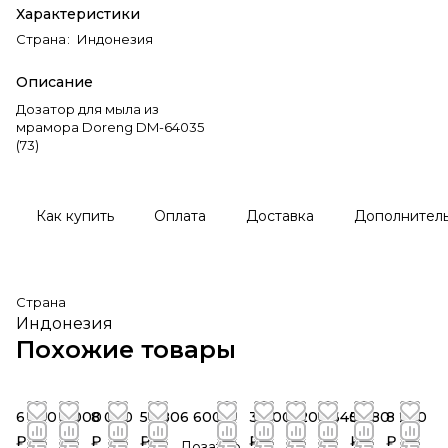
Характеристики
Страна
:
Индонезия
Описание
Дозатор для мыла из
мрамора Doreng DM-64035
(73)
Как купить
Оплата
Доставка
Дополнител
Страна
Индонезия
Похожие товары
6 960
3 000
8 040
5 880
6 600 ₽
3 000
4 200
2 640
5 880
8 280
₽
₽
₽
₽
₽
₽
₽
₽
₽
Дозатор