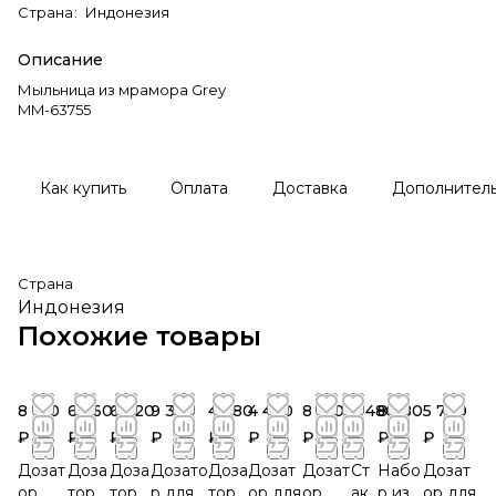
Страна
:
Индонезия
Описание
Мыльница из мрамора Grey
MM-63755
Как купить
Оплата
Доставка
Дополнител
Страна
Индонезия
Похожие товары
8 160
6 960
6 720
9 360
4 680
4 440
8 160
3 480
8 280
5 760
₽
₽
₽
₽
₽
₽
₽
₽
₽
₽
Дозат
Доза
Доза
Дозато
Доза
Дозат
Дозат
Ст
Набо
Дозат
ор
тор
тор
р для
тор
ор для
ор
ак
р из
ор для