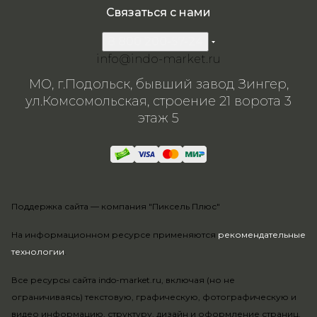
Связаться с нами
8 800 200-57-24
info@indo-market.ru
МО, г.Подольск, бывший завод Зингер,
ул.Комсомольская, строение 21 ворота 3
этаж 5
Поддержка сайта —
компания "Пиксель Плюс"
На информационном ресурсе применяются
рекомендательные
технологии
.
Все ресурсы сайта indo-market.ru, включая (но не
ограничиваясь) текстовую, графическую, фотографическую и
видео информацию, структуру, дизайн и оформление страниц,