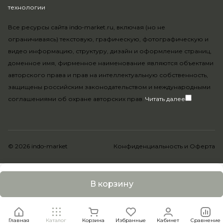
технологии
.
Все ресурсы сайта indo-market.ru, включая (но не
ограничиваясь) текстовую, графическую, фотографическую и
видео информацию, структуру, дизайн и оформление страниц,
доменное имя, фирменное наименование являются объектами
авторского права и прав на интеллектуальную собственность,
защищены российским законодательством и международными
соглашениями об охране авторских прав.
Читать далее
© 2026 indo-market
Конфиденциальность
и
Оферта
В корзину
Главная
Каталог
Корзина
Избранные
Кабинет
Сравнение