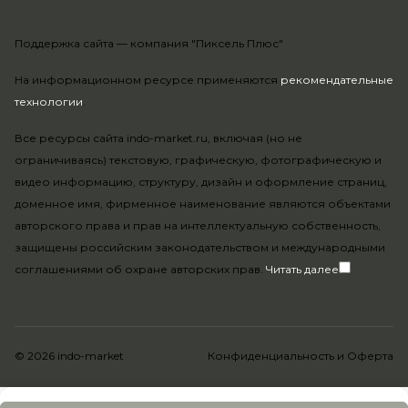
Поддержка сайта —
компания "Пиксель Плюс"
На информационном ресурсе применяются
рекомендательные
технологии
.
Все ресурсы сайта indo-market.ru, включая (но не
ограничиваясь) текстовую, графическую, фотографическую и
видео информацию, структуру, дизайн и оформление страниц,
доменное имя, фирменное наименование являются объектами
авторского права и прав на интеллектуальную собственность,
защищены российским законодательством и международными
соглашениями об охране авторских прав.
Читать далее
© 2026 indo-market
Конфиденциальность
и
Оферта