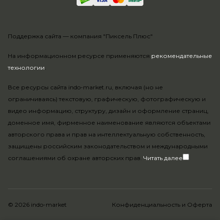
Поддержка сайта —
компания "Пиксель Плюс"
На информационном ресурсе применяются
рекомендательные
технологии
.
Все ресурсы сайта indo-market.ru, включая (но не
ограничиваясь) текстовую, графическую, фотографическую и
видео информацию, структуру, дизайн и оформление страниц,
доменное имя, фирменное наименование являются объектами
авторского права и прав на интеллектуальную собственность,
защищены российским законодательством и международными
соглашениями об охране авторских прав.
Читать далее
© 2026 indo-market
Конфиденциальность
и
Оферта