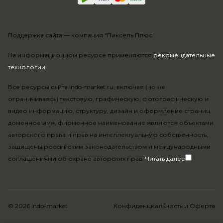
Поддержка сайта —
компания "Пиксель Плюс"
На информационном ресурсе применяются
рекомендательные
технологии
.
Все ресурсы сайта indo-market.ru, включая (но не
ограничиваясь) текстовую, графическую, фотографическую и
видео информацию, структуру, дизайн и оформление страниц,
доменное имя, фирменное наименование являются объектами
авторского права и прав на интеллектуальную собственность,
защищены российским законодательством и международными
соглашениями об охране авторских прав.
Читать далее
© 2026 indo-market
Конфиденциальность
и
Оферта