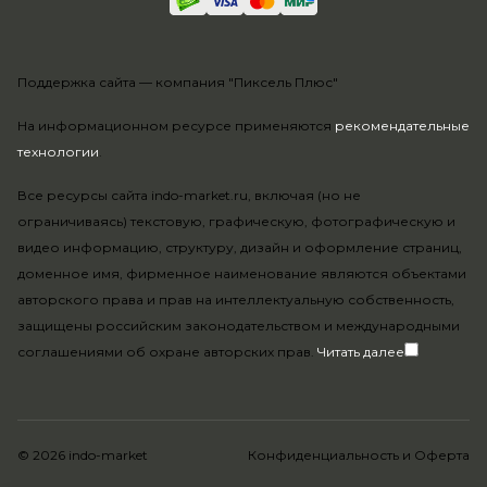
Поддержка сайта —
компания "Пиксель Плюс"
На информационном ресурсе применяются
рекомендательные
технологии
.
Все ресурсы сайта indo-market.ru, включая (но не
ограничиваясь) текстовую, графическую, фотографическую и
видео информацию, структуру, дизайн и оформление страниц,
доменное имя, фирменное наименование являются объектами
авторского права и прав на интеллектуальную собственность,
защищены российским законодательством и международными
соглашениями об охране авторских прав.
Читать далее
© 2026 indo-market
Конфиденциальность
и
Оферта