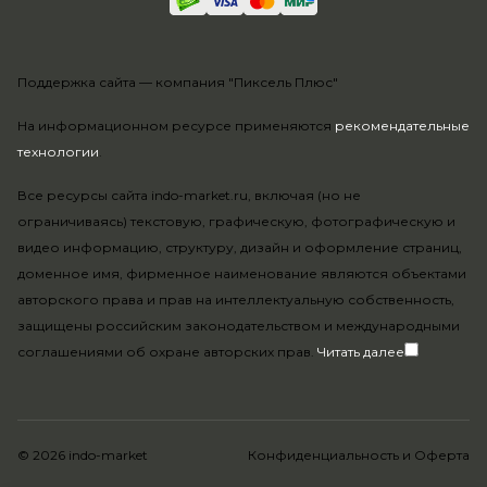
Поддержка сайта —
компания "Пиксель Плюс"
На информационном ресурсе применяются
рекомендательные
технологии
.
Все ресурсы сайта indo-market.ru, включая (но не
ограничиваясь) текстовую, графическую, фотографическую и
видео информацию, структуру, дизайн и оформление страниц,
доменное имя, фирменное наименование являются объектами
авторского права и прав на интеллектуальную собственность,
защищены российским законодательством и международными
соглашениями об охране авторских прав.
Читать далее
© 2026 indo-market
Конфиденциальность
и
Оферта