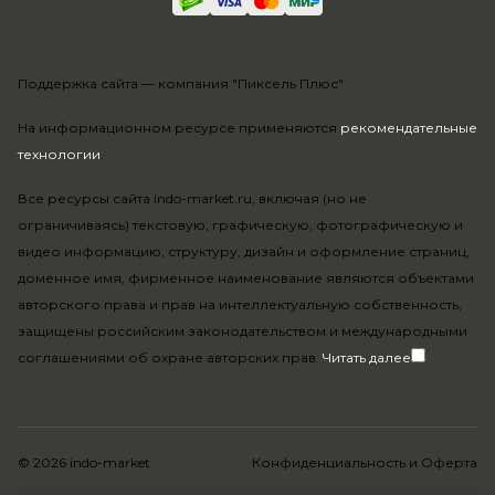
Поддержка сайта —
компания "Пиксель Плюс"
На информационном ресурсе применяются
рекомендательные
технологии
.
Все ресурсы сайта indo-market.ru, включая (но не
ограничиваясь) текстовую, графическую, фотографическую и
видео информацию, структуру, дизайн и оформление страниц,
доменное имя, фирменное наименование являются объектами
авторского права и прав на интеллектуальную собственность,
защищены российским законодательством и международными
соглашениями об охране авторских прав.
Читать далее
© 2026 indo-market
Конфиденциальность
и
Оферта