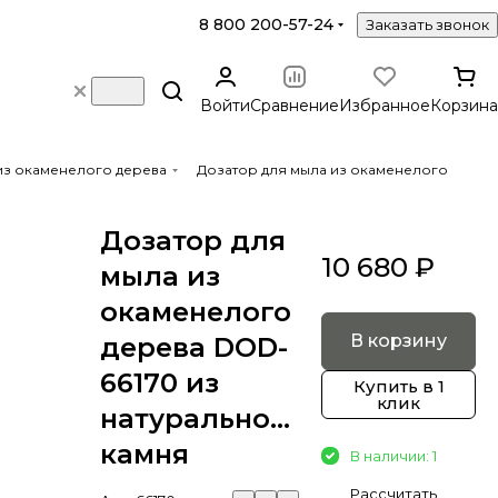
8 800 200-57-24
Заказать звонок
Войти
Сравнение
Избранное
Корзина
из окаменелого дерева
Дозатор для мыла из окаменелого
Дозатор для
10 680 ₽
мыла из
окаменелого
В корзину
дерева DOD-
66170 из
Купить в 1
клик
натурального
камня
В наличии: 1
Рассчитать