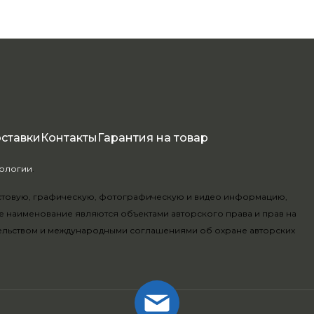
оставки
Контакты
Гарантия на товар
нологии
.
текстовую, графическую, фотографическую и видео информацию,
е наименование являются объектами авторского права и прав на
ельством и международными соглашениями об охране авторских