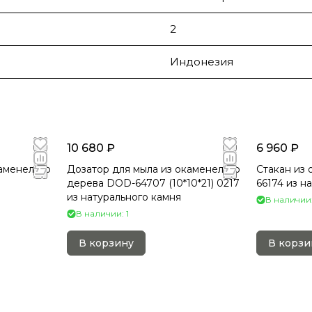
2
Индонезия
10 680 ₽
6 960 ₽
каменелого
Дозатор для мыла из окаменелого
Стакан из 
дерева DOD-64707 (10*10*21) 0217
66174 из н
из натурального камня
В наличии:
В наличии: 1
В корзину
В корзи