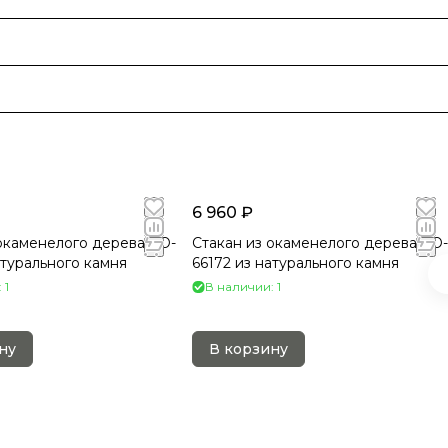
6 960 ₽
окаменелого дерева СO-
Стакан из окаменелого дерева СO-
атурального камня
66172 из натурального камня
 1
В наличии: 1
ну
В корзину