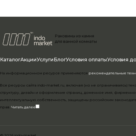
Раковины из камня
для ванной комнаты
Каталог
Акции
Услуги
Блог
Условия оплаты
Условия д
На информационном ресурсе применяются
рекомендательные тех
Все ресурсы сайта indo-market.ru, включая (но не ограничиваясь) 
структуру, дизайн и оформление страниц, доменное имя, фирменно
интеллектуальную собственность, защищены российским законодат
прав.
Читать далее
© 2026 indo-market