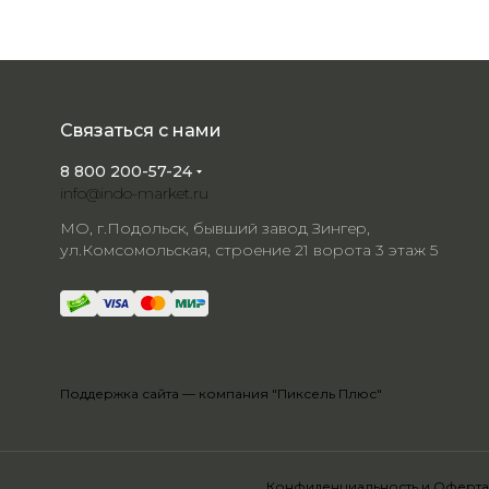
Связаться с нами
8 800 200-57-24
info@indo-market.ru
МО, г.Подольск, бывший завод Зингер,
ул.Комсомольская, строение 21 ворота 3 этаж 5
Поддержка сайта —
компания "Пиксель Плюс"
Конфиденциальность
и
Оферта