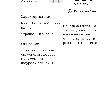
Арт.
66170
доставку
Гарантия 5 лет
Характеристики
Цвет
:
темно-коричневый
Цена действительна
Вес
:
2
только для интернет-
Страна
:
Индонезия
магазина и может
отличаться от цен в
розничных магазинах
Описание
Дозатор для мыла из
окаменелого дерева
DOD-66170 из
натурального камня