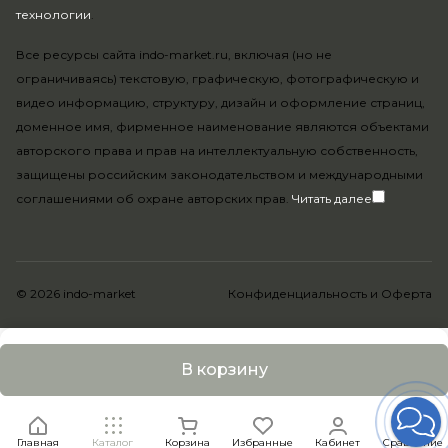
технологии
.
Все ресурсы сайта indo-market.ru, включая (но не
ограничиваясь) текстовую, графическую, фотографическую и
видео информацию, структуру, дизайн и оформление страниц,
доменное имя, фирменное наименование являются объектами
авторского права и прав на интеллектуальную собственность,
защищены российским законодательством и международными
соглашениями об охране авторских прав.
Читать далее
© 2026 indo-market
Конфиденциальность
и
Оферта
В корзину
Главная
Каталог
Корзина
Избранные
Кабинет
Сравнение