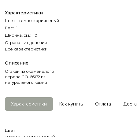
Характеристики
Цвет
:
темно-коричневый
Вес
:
1
Ширина, см.
:
10
Страна
:
Индонезия
Все характеристики
Описание
Стакан из окаменелого
дерева СO-66172 из
натурального камня
Характеристики
Как купить
Оплата
Доста
Цвет
темно-коричневый