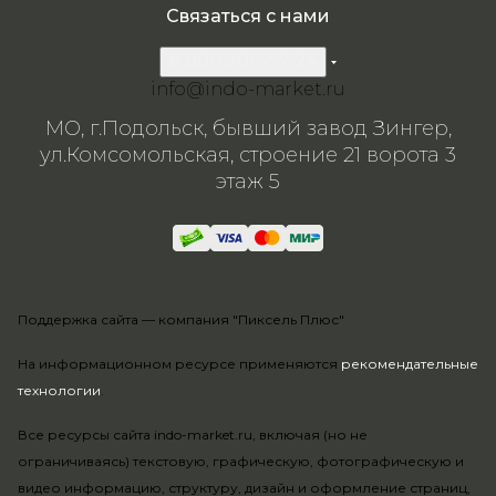
Связаться с нами
8 800 200-57-24
info@indo-market.ru
МО, г.Подольск, бывший завод Зингер,
ул.Комсомольская, строение 21 ворота 3
этаж 5
Поддержка сайта —
компания "Пиксель Плюс"
На информационном ресурсе применяются
рекомендательные
технологии
.
Все ресурсы сайта indo-market.ru, включая (но не
ограничиваясь) текстовую, графическую, фотографическую и
видео информацию, структуру, дизайн и оформление страниц,