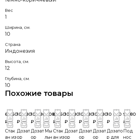
Вес
1
Ширина, см.
10
Страна
Индонезия
Высота, см.
12
Глубина, см.
10
Похожие товары
6 960
10 680
10 680
4 080
6 960
10 680
10 680
10 680
10 680
9 480
₽
₽
₽
₽
₽
₽
₽
₽
₽
₽
Стак
Дозат
Дозат
Мы
Стак
Дозат
Дозат
Дозат
Дозато
Под
ан из
ор
ор
льн
ан из
ор
ор
ор
р для
нос