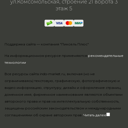
ул.Комсомольская, строение 21 ворота 3
этаж 5
Поддержка сайта —
компания "Пиксель Плюс"
На информационном ресурсе применяются
рекомендательные
технологии
.
Все ресурсы сайта indo-market.ru, включая (но не
ограничиваясь) текстовую, графическую, фотографическую и
видео информацию, структуру, дизайн и оформление страниц,
доменное имя, фирменное наименование являются объектами
авторского права и прав на интеллектуальную собственность,
защищены российским законодательством и международными
соглашениями об охране авторских прав.
Читать далее