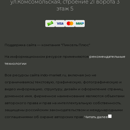
ул.Комсомольская, строение 21 ворота 3
этаж 5
Поддержка сайта —
компания "Пиксель Плюс"
На информационном ресурсе применяются
рекомендательные
технологии
.
Все ресурсы сайта indo-market.ru, включая (но не
ограничиваясь) текстовую, графическую, фотографическую и
видео информацию, структуру, дизайн и оформление страниц,
доменное имя, фирменное наименование являются объектами
авторского права и прав на интеллектуальную собственность,
защищены российским законодательством и международными
соглашениями об охране авторских прав.
Читать далее