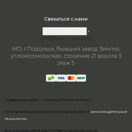
Связаться с нами
8 800 200-57-24
info@indo-market.ru
МО, г.Подольск, бывший завод Зингер,
ул.Комсомольская, строение 21 ворота 3
этаж 5
Поддержка сайта —
компания "Пиксель Плюс"
На информационном ресурсе применяются
рекомендательные
технологии
.
Все ресурсы сайта indo-market.ru, включая (но не