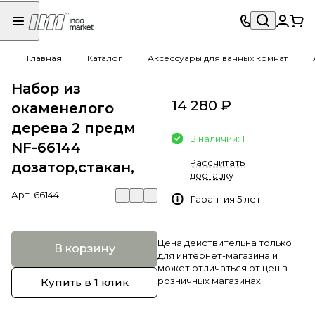
Главная
Каталог
Аксессуары для ванных комнат
Набор из
14 280 ₽
окаменелого
дерева 2 предм
В наличии: 1
NF-66144
Рассчитать
дозатор,стакан,
доставку
Арт.
66144
Гарантия 5 лет
Цена действительна только
В корзину
для интернет-магазина и
может отличаться от цен в
розничных магазинах
Купить в 1 клик