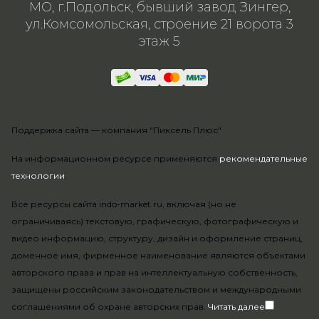
МО, г.Подольск, бывший завод Зингер,
ул.Комсомольская, строение 21 ворота 3
этаж 5
Поддержка сайта —
компания "Пиксель Плюс"
На информационном ресурсе применяются
рекомендательные
технологии
.
Все ресурсы сайта indo-market.ru, включая (но не
ограничиваясь) текстовую, графическую, фотографическую и
видео информацию, структуру, дизайн и оформление страниц,
доменное имя, фирменное наименование являются объектами
авторского права и прав на интеллектуальную собственность,
защищены российским законодательством и международными
соглашениями об охране авторских прав.
Читать далее