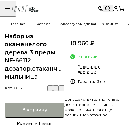
Главная
Каталог
Аксессуары для ванных комнат
Набор из
18 960 ₽
окаменелого
дерева 3 предм
В наличии: 1
NF-66112
Рассчитать
дозатор,стаканчик,
доставку
мыльница
Гарантия 5 лет
Арт.
66112
Цена действительна только
для интернет-магазина и
В корзину
может отличаться от цен в
розничных магазинах
Купить в 1 клик