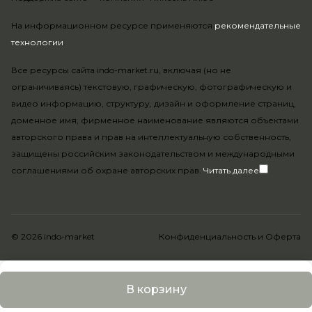
На информационном ресурсе применяются
рекомендательные
технологии
.
Все ресурсы сайта indo-market.ru, включая (но не
ограничиваясь) текстовую, графическую, фотографическую и
видео информацию, структуру, дизайн и оформление страниц,
доменное имя, фирменное наименование являются объектами
авторского права и прав на интеллектуальную собственность,
защищены российским законодательством и международными
соглашениями об охране авторских прав.
Читать далее
© 2026 indo-market
Конфиденциальность
и
Оферта
В корзину