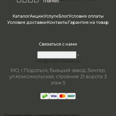
н,
н,
44см
н,
Каталог
Акции
Услуги
Блог
Условия оплаты
Условия доставки
Контакты
Гарантия на товар
Связаться с нами
8 800 200-57-24
info@indo-market.ru
МО, г.Подольск, бывший завод Зингер,
ул.Комсомольская, строение 21 ворота 3
этаж 5
Поддержка сайта —
компания "Пиксель Плюс"