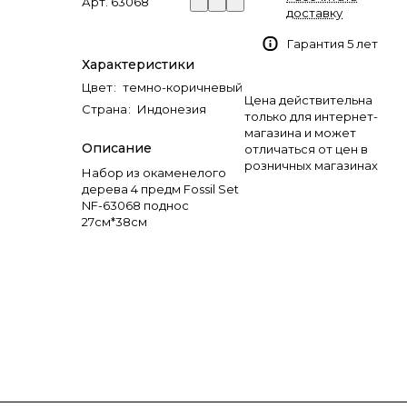
Арт.
63068
доставку
Гарантия 5 лет
Характеристики
Цвет
:
темно-коричневый
Цена действительна
Страна
:
Индонезия
только для интернет-
магазина и может
Описание
отличаться от цен в
розничных магазинах
Набор из окаменелого
дерева 4 предм Fossil Set
NF-63068 поднос
27см*38см