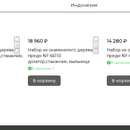
Индонезия
18 960 ₽
14 280 ₽
дерева 3
Набор из окаменелого дерева 3
Набор из 
,стаканчик,
предм NF-66110
предм NF-6
дозатор,стаканчик, мыльница
В наличии:
В наличии: 1
В корзину
В корзи