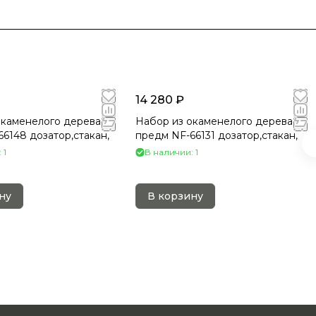
14 280 ₽
окаменелого дерева 2
Набор из окаменелого дерева 2
6148 дозатор,стакан,
предм NF-66131 дозатор,стакан,
 1
В наличии: 1
ну
В корзину