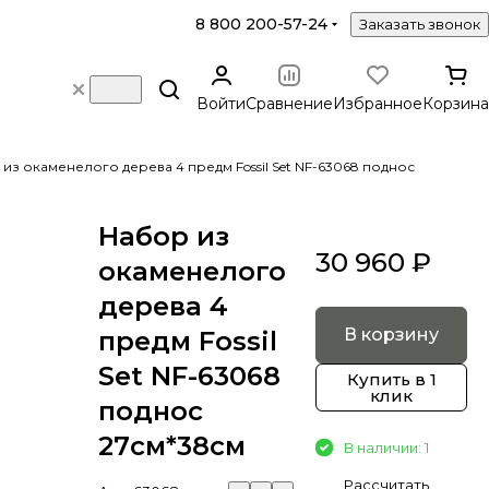
8 800 200-57-24
Заказать звонок
Войти
Сравнение
Избранное
Корзина
из окаменелого дерева 4 предм Fossil Set NF-63068 поднос
Набор из
30 960 ₽
окаменелого
дерева 4
В корзину
предм Fossil
Set NF-63068
Купить в 1
клик
поднос
27см*38см
В наличии: 1
Рассчитать