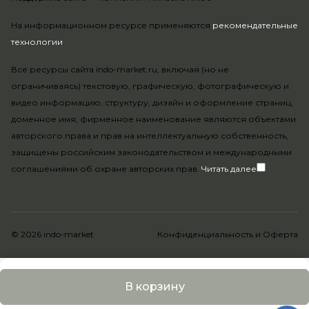
На информационном ресурсе применяются
рекомендательные
технологии
.
Все ресурсы сайта indo-market.ru, включая (но не
ограничиваясь) текстовую, графическую, фотографическую и
видео информацию, структуру, дизайн и оформление страниц,
доменное имя, фирменное наименование являются объектами
авторского права и прав на интеллектуальную собственность,
защищены российским законодательством и международными
соглашениями об охране авторских прав.
Читать далее
© 2026 indo-market
Конфиденциальность
и
Оферта
В корзину