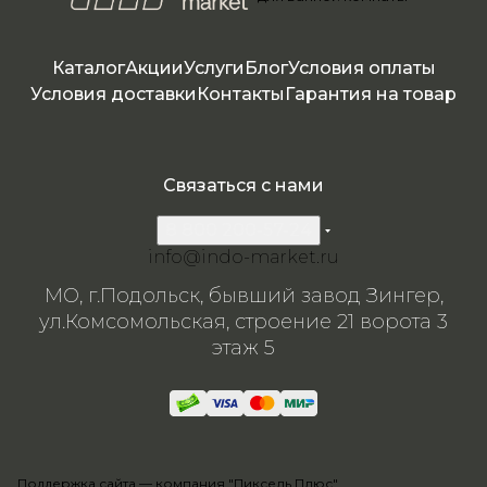
40см
Каталог
Акции
Услуги
Блог
Условия оплаты
Условия доставки
Контакты
Гарантия на товар
Связаться с нами
8 800 200-57-24
info@indo-market.ru
МО, г.Подольск, бывший завод Зингер,
ул.Комсомольская, строение 21 ворота 3
этаж 5
Поддержка сайта —
компания "Пиксель Плюс"