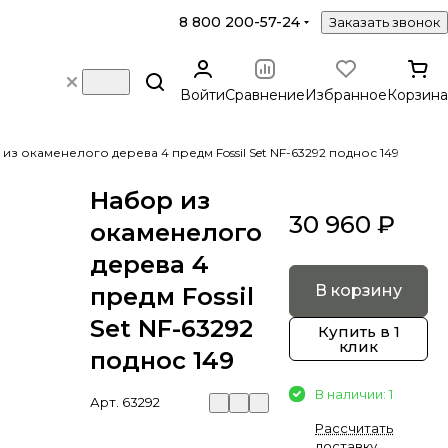
8 800 200-57-24
Заказать звонок
Войти
Сравнение
Избранное
Корзина
из окаменелого дерева 4 предм Fossil Set NF-63292 поднос 149
Набор из
30 960 ₽
окаменелого
дерева 4
В корзину
предм Fossil
Set NF-63292
Купить в 1
клик
поднос 149
В наличии: 1
Арт.
63292
Рассчитать
доставку