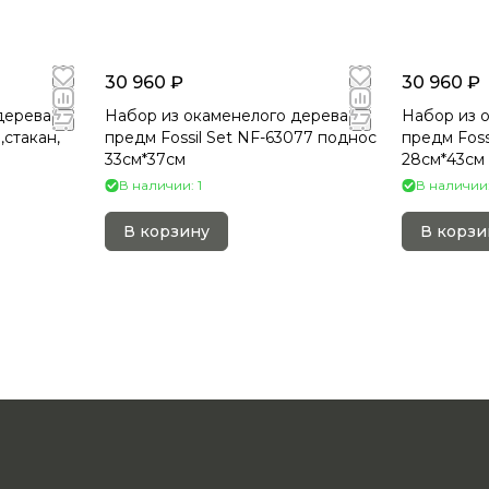
30 960 ₽
30 960 ₽
дерева 2
Набор из окаменелого дерева 4
Набор из 
,стакан,
предм Fossil Set NF-63077 поднос
предм Foss
33см*37см
28см*43см
В наличии: 1
В наличии:
В корзину
В корзи