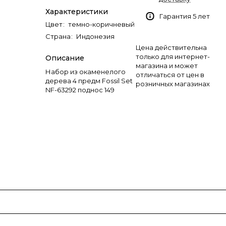
Характеристики
Гарантия 5 лет
Цвет
:
темно-коричневый
Страна
:
Индонезия
Цена действительна
только для интернет-
Описание
магазина и может
Набор из окаменелого
отличаться от цен в
дерева 4 предм Fossil Set
розничных магазинах
NF-63292 поднос 149