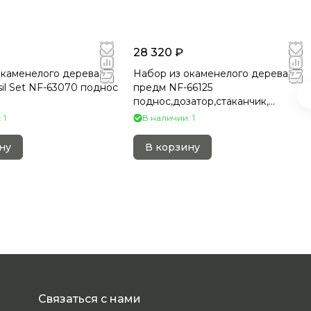
28 320 ₽
окаменелого дерева 4
Набор из окаменелого дерева 4
il Set NF-63070 поднос
предм NF-66125
поднос,дозатор,стаканчик,
мыльница
 1
В наличии: 1
ну
В корзину
Связаться с нами