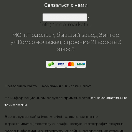
Связаться с нами
8 800 200-57-24
info@indo-market.ru
МО, г.Подольск, бывший завод Зингер,
ул.Комсомольская, строение 21 ворота 3
этаж 5
Поддержка сайта —
компания "Пиксель Плюс"
На информационном ресурсе применяются
рекомендательные
технологии
.
Все ресурсы сайта indo-market.ru, включая (но не
ограничиваясь) текстовую, графическую, фотографическую и
видео информацию, структуру, дизайн и оформление страниц,