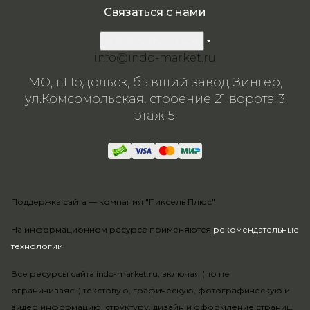
Связаться с нами
8 800 200-57-24
info@indo-market.ru
МО, г.Подольск, бывший завод Зингер,
ул.Комсомольская, строение 21 ворота 3
этаж 5
Поддержка сайта —
компания "Пиксель Плюс"
На информационном ресурсе применяются
рекомендательные
технологии
.
Все ресурсы сайта indo-market.ru, включая (но не
ограничиваясь) текстовую, графическую, фотографическую и
видео информацию, структуру, дизайн и оформление страниц,