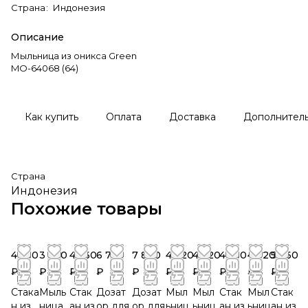
Страна
:
Индонезия
Описание
Мыльница из оникса Green
MO-64068 (64)
Как купить
Оплата
Доставка
Дополнител
Страна
Индонезия
Похожие товары
4 560
3 360
4 560
6 720
7 800
4 320
4 320
4 560
4 320
5 760
₽
₽
₽
₽
₽
₽
₽
₽
₽
₽
Стака
Мыль
Стак
Дозат
Дозат
Мыл
Мыл
Стак
Мыл
Стак
н из
ница
ан из
ор для
ор для
ьниц
ьниц
ан из
ьниц
ан из