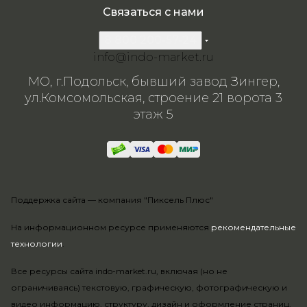
Связаться с нами
8 800 200-57-24
info@indo-market.ru
МО, г.Подольск, бывший завод Зингер,
ул.Комсомольская, строение 21 ворота 3
этаж 5
Поддержка сайта —
компания "Пиксель Плюс"
На информационном ресурсе применяются
рекомендательные
технологии
.
Все ресурсы сайта indo-market.ru, включая (но не
ограничиваясь) текстовую, графическую, фотографическую и
видео информацию, структуру, дизайн и оформление страниц,