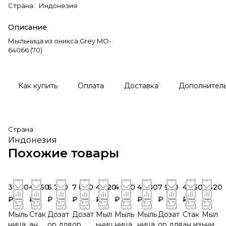
Страна
:
Индонезия
Описание
Мыльница из оникса Grey MO-
64066 (70)
Как купить
Оплата
Доставка
Дополнител
Страна
Индонезия
Похожие товары
3 360
4 560
6 720
7 800
4 320
4 680
4 680
7 920
4 560
4 320
₽
₽
₽
₽
₽
₽
₽
₽
₽
₽
Мыль
Стак
Дозат
Дозат
Мыл
Мыль
Мыль
Дозат
Стак
Мыл
ница
ан
ор для
ор
ьниц
ница
ница
ор для
ан из
ьни