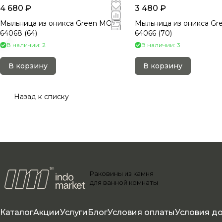
4 680 ₽
3 480 ₽
Мыльница из оникса Green MO-
Мыльница из оникса Gr
64068 (64)
64066 (70)
В наличии: 2
В наличии: 3
В корзину
В корзину
Назад к списку
Раковины из камня
для ванной комнаты
Каталог
Акции
Услуги
Блог
Условия оплаты
Условия д