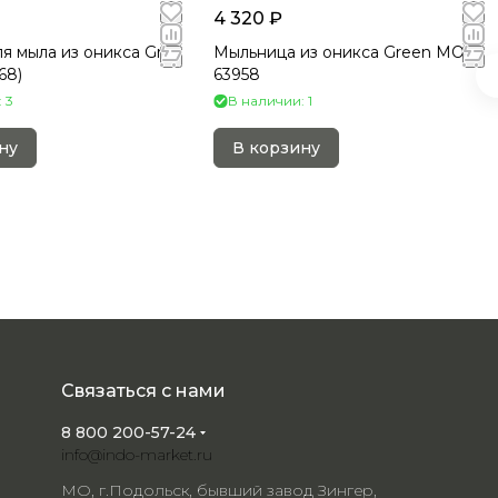
4 320 ₽
я мыла из оникса Grey
Мыльница из оникса Green MO-
63965 (68)
63958
 3
В наличии: 1
ну
В корзину
Связаться с нами
8 800 200-57-24
info@indo-market.ru
МО, г.Подольск, бывший завод Зингер,