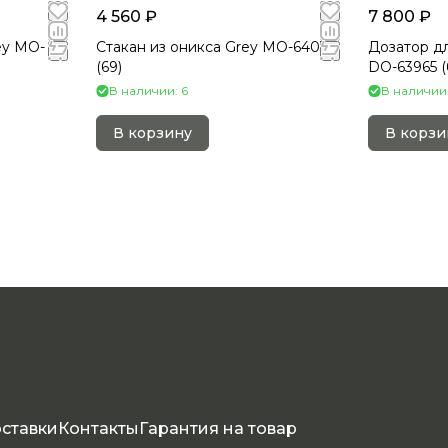
4 560 ₽
7 800 ₽
ey MO-
Стакан из оникса Grey MO-64039
Дозатор дл
(69)
DO-
В наличии: 6
В наличии:
В корзину
В корзи
оставки
Контакты
Гарантия на товар