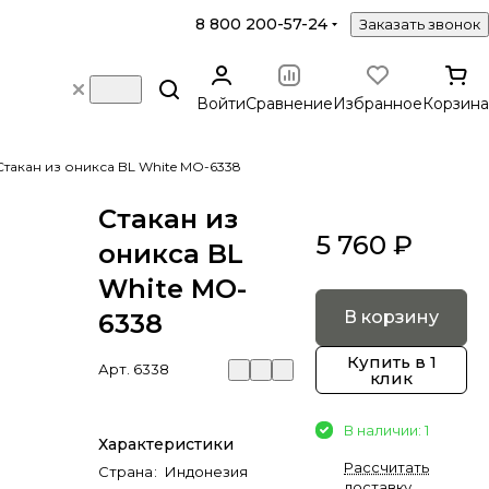
8 800 200-57-24
Заказать звонок
Войти
Сравнение
Избранное
Корзина
Стакан из оникса BL White MO-6338
Стакан из
5 760 ₽
оникса BL
White MO-
В корзину
6338
Купить в 1
Арт.
6338
клик
В наличии: 1
Характеристики
Рассчитать
Страна
:
Индонезия
доставку