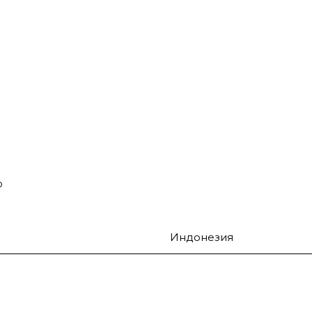
о
Индонезия