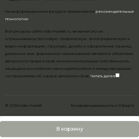
На информационном ресурсе применяются
рекомендательные
технологии
.
Все ресурсы сайта indo-market.ru, включая (но не
ограничиваясь) текстовую, графическую, фотографическую и
видео информацию, структуру, дизайн и оформление страниц,
доменное имя, фирменное наименование являются объектами
авторского права и прав на интеллектуальную собственность,
защищены российским законодательством и международными
соглашениями об охране авторских прав.
Читать далее
© 2026 indo-market
Конфиденциальность
и
Оферта
В корзину