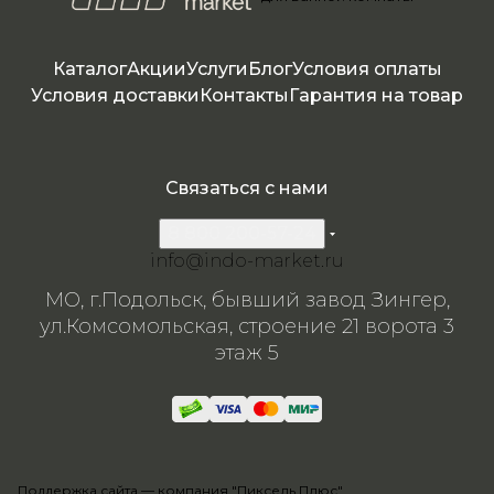
151
150
150
151
151
150
Каталог
Акции
Услуги
Блог
Условия оплаты
Условия доставки
Контакты
Гарантия на товар
Связаться с нами
8 800 200-57-24
info@indo-market.ru
МО, г.Подольск, бывший завод Зингер,
ул.Комсомольская, строение 21 ворота 3
этаж 5
Поддержка сайта —
компания "Пиксель Плюс"