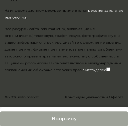
На информационном ресурсе применяются
рекомендательные
технологии
.
Все ресурсы сайта indo-market.ru, включая (но не
ограничиваясь) текстовую, графическую, фотографическую и
видео информацию, структуру, дизайн и оформление страниц,
доменное имя, фирменное наименование являются объектами
авторского права и прав на интеллектуальную собственность,
защищены российским законодательством и международными
соглашениями об охране авторских прав.
Читать далее
© 2026 indo-market
Конфиденциальность
и
Оферта
В корзину