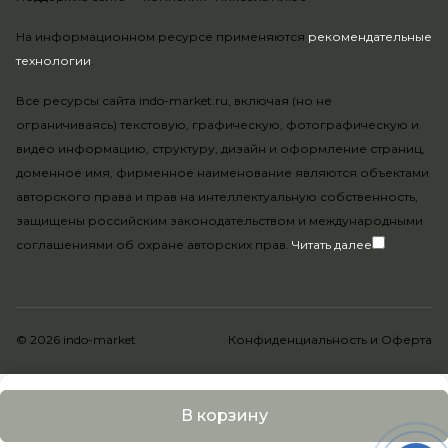
На информационном ресурсе применяются
рекомендательные
технологии
.
Все ресурсы сайта indo-market.ru, включая (но не
ограничиваясь) текстовую, графическую, фотографическую и
видео информацию, структуру, дизайн и оформление страниц,
доменное имя, фирменное наименование являются объектами
авторского права и прав на интеллектуальную собственность,
защищены российским законодательством и международными
соглашениями об охране авторских прав.
Читать далее
© 2026 indo-market
Конфиденциальность
и
Оферта
В корзину