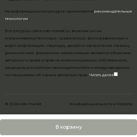
На информационном ресурсе применяются
рекомендательные
технологии
.
Все ресурсы сайта indo-market.ru, включая (но не
ограничиваясь) текстовую, графическую, фотографическую и
видео информацию, структуру, дизайн и оформление страниц,
доменное имя, фирменное наименование являются объектами
авторского права и прав на интеллектуальную собственность,
защищены российским законодательством и международными
соглашениями об охране авторских прав.
Читать далее
© 2026 indo-market
Конфиденциальность
и
Оферта
В корзину