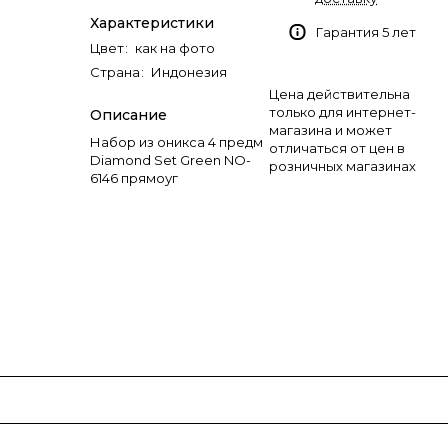
Характеристики
Гарантия 5 лет
Цвет
:
как на фото
Страна
:
Индонезия
Цена действительна
только для интернет-
Описание
магазина и может
Набор из оникса 4 предм
отличаться от цен в
Diamond Set Green NO-
розничных магазинах
6146 прямоуг