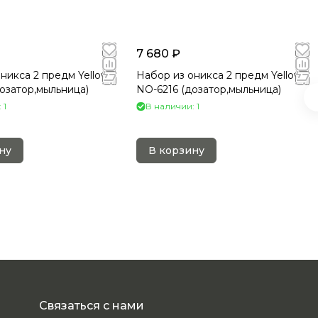
7 680 ₽
никса 2 предм Yellow
Набор из оникса 2 предм Yellow
озатор,мыльница)
NO-6216 (дозатор,мыльница)
 1
В наличии: 1
ну
В корзину
Связаться с нами