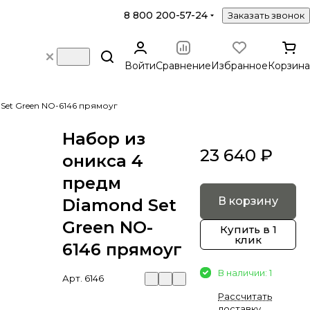
8 800 200-57-24
Заказать звонок
Войти
Сравнение
Избранное
Корзина
Set Green NO-6146 прямоуг
Набор из
23 640 ₽
оникса 4
предм
В корзину
Diamond Set
Green NO-
Купить в 1
клик
6146 прямоуг
В наличии: 1
Арт.
6146
Рассчитать
доставку