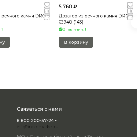
5 760 ₽
з речного камня DRC-
Дозатор из речного камня DRC-
63948 (143)
 1
В наличии: 1
ну
В корзину
Связаться с нами
8 800 200-57-24
info@indo-market.ru
МО, г.Подольск, бывший завод Зингер,