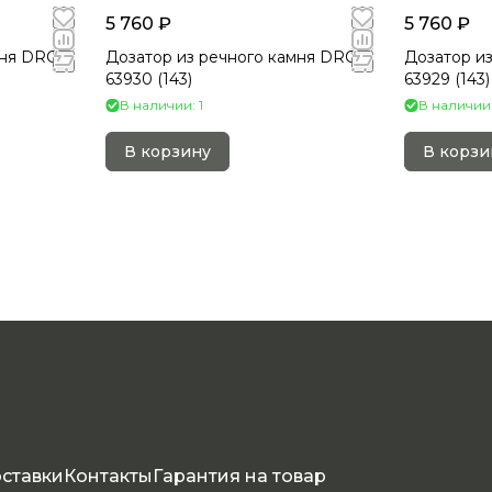
5 760 ₽
5 760 ₽
мня DRC-
Дозатор из речного камня DRC-
Дозатор и
63930 (143)
63929 (143)
В наличии: 1
В наличии:
В корзину
В корзи
оставки
Контакты
Гарантия на товар