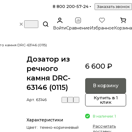
8 800 200-57-24
Заказать звонок
Войти
Сравнение
Избранное
Корзина
о камня DRC-63146 (0115)
Дозатор из
6 600 ₽
речного
камня DRC-
В корзину
63146 (0115)
Купить в 1
Арт.
63146
клик
В наличии: 1
Характеристики
Рассчитать
Цвет
:
темно-коричневый
доставку