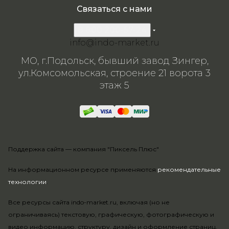
Связаться с нами
8 800 200-57-24
info@indo-market.ru
МО, г.Подольск, бывший завод Зингер,
ул.Комсомольская, строение 21 ворота 3
этаж 5
Поддержка сайта —
компания "Пиксель Плюс"
На информационном ресурсе применяются
рекомендательные
технологии
.
Все ресурсы сайта indo-market.ru, включая (но не
ограничиваясь) текстовую, графическую, фотографическую и
видео информацию, структуру, дизайн и оформление страниц,