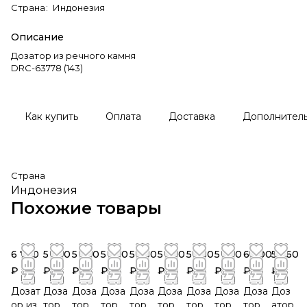
Страна
:
Индонезия
Описание
Дозатор из речного камня
DRC-63778 (143)
Как купить
Оплата
Доставка
Дополнител
Страна
Индонезия
Похожие товары
6 720
5 760
5 760
5 760
5 760
5 760
5 760
5 760
6 600
5 760
₽
₽
₽
₽
₽
₽
₽
₽
₽
₽
Дозат
Доза
Доза
Доза
Доза
Доза
Доза
Доза
Доза
Доз
ор из
тор
тор
тор
тор
тор
тор
тор
тор
атор