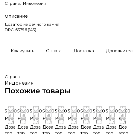
Страна
:
Индонезия
Описание
Дозатор из речного камня
DRC-63796 (143)
Как купить
Оплата
Доставка
Дополнител
Страна
Индонезия
Похожие товары
5 760
5 760
5 760
5 760
5 760
5 760
5 760
5 760
5 760
5 760
₽
₽
₽
₽
₽
₽
₽
₽
₽
₽
Доза
Доза
Доза
Доза
Доза
Доза
Доза
Доза
Доза
Доз
тор
тор
тор
тор
тор
тор
тор
тор
тор
атор