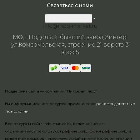
Связаться с нами
8 800 200-57-24
info@indo-market.ru
МО, г.Подольск, бывший завод Зингер,
ул.Комсомольская, строение 21 ворота 3
этаж 5
Поддержка сайта —
компания "Пиксель Плюс"
На информационном ресурсе применяются
рекомендательные
технологии
.
Все ресурсы сайта indo-market.ru, включая (но не
ограничиваясь) текстовую, графическую, фотографическую и
видео информацию, структуру, дизайн и оформление страниц,