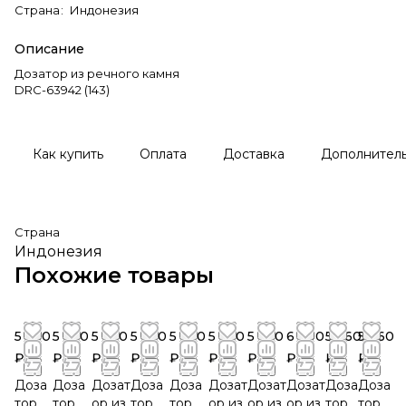
Страна
:
Индонезия
Описание
Дозатор из речного камня
DRC-63942 (143)
Как купить
Оплата
Доставка
Дополнител
Страна
Индонезия
Похожие товары
5 760
5 760
5 760
5 760
5 760
5 760
5 760
6 600
5 760
5 760
₽
₽
₽
₽
₽
₽
₽
₽
₽
₽
Доза
Доза
Дозат
Доза
Доза
Дозат
Дозат
Дозат
Доза
Доза
тор
тор
ор из
тор
тор
ор из
ор из
ор из
тор
тор