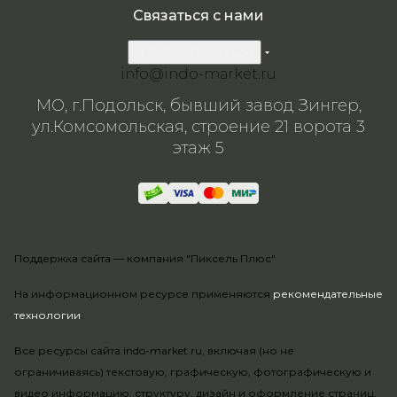
Связаться с нами
8 800 200-57-24
info@indo-market.ru
МО, г.Подольск, бывший завод Зингер,
ул.Комсомольская, строение 21 ворота 3
этаж 5
Поддержка сайта —
компания "Пиксель Плюс"
На информационном ресурсе применяются
рекомендательные
технологии
.
Все ресурсы сайта indo-market.ru, включая (но не
ограничиваясь) текстовую, графическую, фотографическую и
видео информацию, структуру, дизайн и оформление страниц,