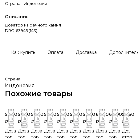
Страна
:
Индонезия
Описание
Дозатор из речного камня
DRC-63945 (143)
Как купить
Оплата
Доставка
Дополнител
Страна
Индонезия
Похожие товары
5 760
5 760
5 760
5 760
5 760
5 760
5 760
6 600
6 600
5 760
₽
₽
₽
₽
₽
₽
₽
₽
₽
₽
Доза
Доза
Доза
Доза
Доза
Доза
Доза
Доза
Доза
Доз
тор
тор
тор
тор
тор
тор
тор
тор
тор
атор