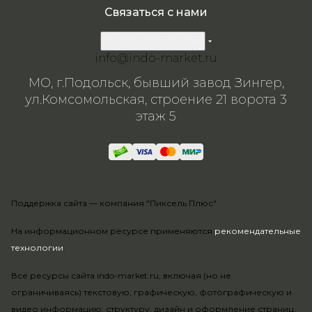
Связаться с нами
8 800 200-57-24
info@indo-market.ru
МО, г.Подольск, бывший завод Зингер,
ул.Комсомольская, строение 21 ворота 3
этаж 5
Поддержка сайта —
компания "Пиксель Плюс"
На информационном ресурсе применяются
рекомендательные
технологии
.
Все ресурсы сайта indo-market.ru, включая (но не
ограничиваясь) текстовую, графическую, фотографическую и
видео информацию, структуру, дизайн и оформление страниц,