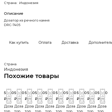
Страна
:
Индонезия
Описание
Дозатор из речного камня
DRC-7405
Как купить
Оплата
Доставка
Дополнител
Страна
Индонезия
Похожие товары
5 760
5 760
5 760
5 760
5 760
5 760
5 760
5 760
5 760
5 760
₽
₽
₽
₽
₽
₽
₽
₽
₽
₽
Доза
Доза
Доза
Доза
Доза
Доза
Доза
Доза
Доза
Доза
тор
тор
тор
тор
тор
тор
тор
тор
тор
тор