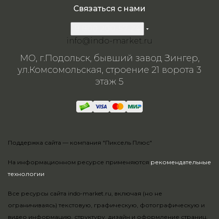
Связаться с нами
8 800 200-57-24
info@indo-market.ru
МО, г.Подольск, бывший завод Зингер,
ул.Комсомольская, строение 21 ворота 3
этаж 5
Поддержка сайта —
компания "Пиксель Плюс"
На информационном ресурсе применяются
рекомендательные
технологии
.
Все ресурсы сайта indo-market.ru, включая (но не
ограничиваясь) текстовую, графическую, фотографическую и
видео информацию, структуру, дизайн и оформление страниц,