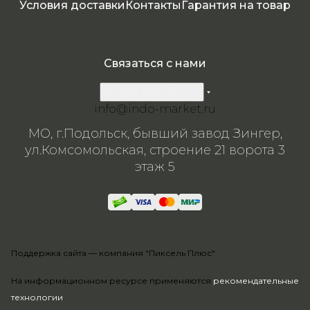
Условия доставки
Контакты
Гарантия на товар
Связаться с нами
8 800 200-57-24
info@indo-market.ru
МО, г.Подольск, бывший завод Зингер,
ул.Комсомольская, строение 21 ворота 3
этаж 5
Поддержка сайта —
компания "Пиксель Плюс"
На информационном ресурсе применяются
рекомендательные
технологии
.