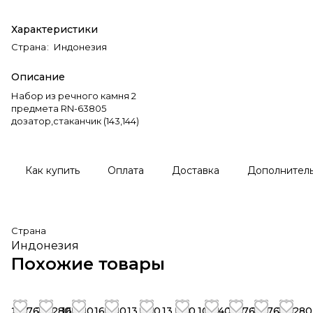
Характеристики
Страна
:
Индонезия
Описание
Набор из речного камня 2
предмета RN-63805
дозатор,стаканчик (143,144)
Как купить
Оплата
Доставка
Дополнител
Страна
Индонезия
Похожие товары
23 760
20 280
16 560
16 560
13 800
13 800
10 440
23 760
23 760
20 280