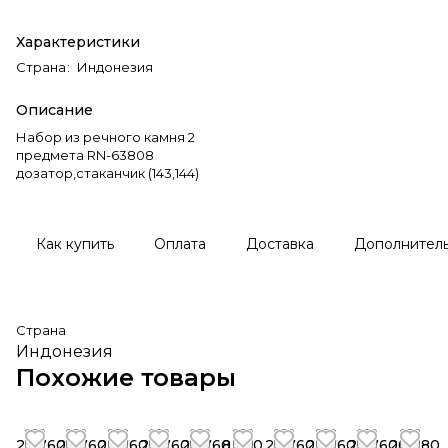
Характеристики
Страна
:
Индонезия
Описание
Набор из речного камня 2
предмета RN-63808
дозатор,стаканчик (143,144)
Как купить
Оплата
Доставка
Дополнител
Страна
Индонезия
Похожие товары
23 760
23 760
23 760
23 760
23 760
8 880
23 760
23 760
23 760
20 280