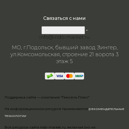
Связаться с нами
8 800 200-57-24
info@indo-market.ru
МО, г.Подольск, бывший завод Зингер,
ул.Комсомольская, строение 21 ворота 3
этаж 5
Поддержка сайта —
компания "Пиксель Плюс"
На информационном ресурсе применяются
рекомендательные
технологии
.
Все ресурсы сайта indo-market.ru, включая (но не