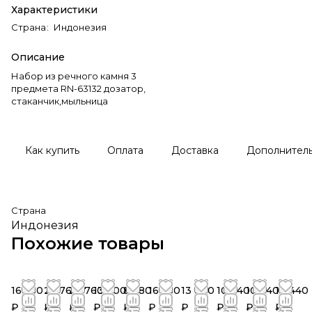
Характеристики
Страна
:
Индонезия
Описание
Набор из речного камня 3
предмета RN-63132 дозатор,
стаканчик,мыльница
Как купить
Оплата
Доставка
Дополнител
Страна
Индонезия
Похожие товары
16 560
23 760
23 760
13 800
8 880
16 560
13 800
10 440
10 440
10 440
₽
₽
₽
₽
₽
₽
₽
₽
₽
₽