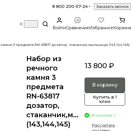
8 800 200-57-24
Заказать звонок
Войти
Сравнение
Избранное
Корзина
амня 3 предмета RN-63817 дозатор, стаканчик,мыльница) (143,144,145)
Набор из
13 800 ₽
речного
камня 3
В корзину
предмета
RN-63817
Купить в 1
клик
дозатор,
стаканчик,мыльница)
В наличии: 1
(143,144,145)
Рассчитать
доставку