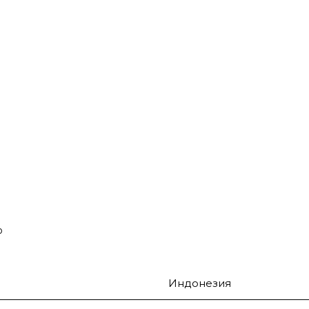
о
Индонезия