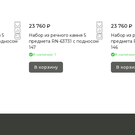
23 760 ₽
23 760 ₽
 5
Набор из речного камня 5
Набор из р
односом
предмета RN-63731 c подносом
предмета 
147
146
В наличии: 1
В наличии:
В корзину
В корзи