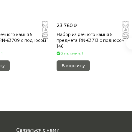
23 760 ₽
ечного камня 5
Набор из речного камня 5
RN-63709 c подносом
предмета RN-63713 c подносом
146
 1
В наличии: 1
ну
В корзину
Связаться с нами