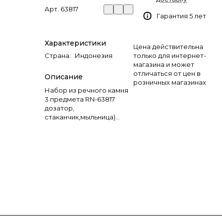
Арт.
63817
Гарантия 5 лет
Характеристики
Цена действительна
Страна
:
Индонезия
только для интернет-
магазина и может
отличаться от цен в
Описание
розничных магазинах
Набор из речного камня
3 предмета RN-63817
дозатор,
стаканчик,мыльница)
(143,144,145)