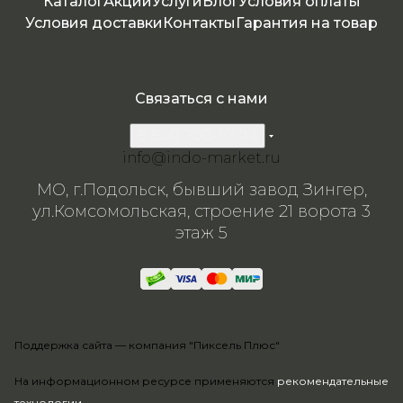
Каталог
Акции
Услуги
Блог
Условия оплаты
Условия доставки
Контакты
Гарантия на товар
Связаться с нами
8 800 200-57-24
info@indo-market.ru
МО, г.Подольск, бывший завод Зингер,
ул.Комсомольская, строение 21 ворота 3
этаж 5
Поддержка сайта —
компания "Пиксель Плюс"
На информационном ресурсе применяются
рекомендательные
технологии
.