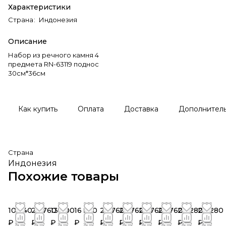
Характеристики
Страна
:
Индонезия
Описание
Набор из речного камня 4
предмета RN-63119 поднос
30см*36см
Как купить
Оплата
Доставка
Дополнител
Страна
Индонезия
Похожие товары
10 440
23 760
13 800
16 560
23 760
23 760
23 760
23 760
20 280
20 280
₽
₽
₽
₽
₽
₽
₽
₽
₽
₽