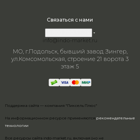
Связаться с нами
8 800 200-57-24
info@indo-market.ru
МО, г.Подольск, бывший завод Зингер,
ул.Комсомольская, строение 21 ворота 3
этаж 5
Поддержка сайта —
компания "Пиксель Плюс"
На информационном ресурсе применяются
рекомендательные
технологии
.
Все ресурсы сайта indo-market.ru, включая (но не