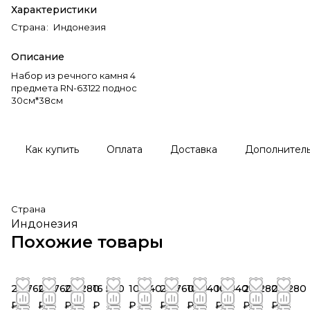
Характеристики
Страна
:
Индонезия
Описание
Набор из речного камня 4
предмета RN-63122 поднос
30см*38см
Как купить
Оплата
Доставка
Дополнител
Страна
Индонезия
Похожие товары
23 760
23 760
20 280
16 560
10 440
23 760
10 440
10 440
20 280
20 280
₽
₽
₽
₽
₽
₽
₽
₽
₽
₽