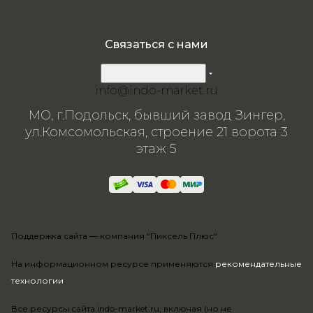
Связаться с нами
8 800 200-57-24
info@indo-market.ru
МО, г.Подольск, бывший завод Зингер,
ул.Комсомольская, строение 21 ворота 3
этаж 5
Поддержка сайта —
компания "Пиксель Плюс"
На информационном ресурсе применяются
рекомендательные
технологии
.
Все ресурсы сайта indo-market.ru, включая (но не