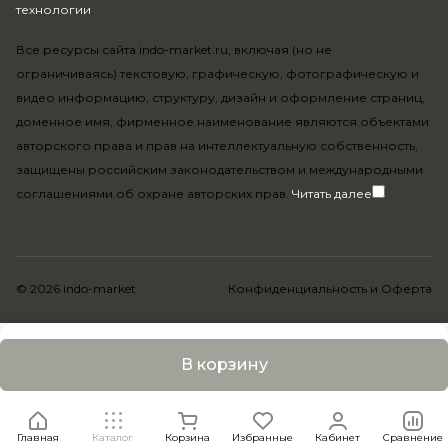
технологии
.
Все ресурсы сайта indo-market.ru, включая (но не
ограничиваясь) текстовую, графическую, фотографическую и
видео информацию, структуру, дизайн и оформление страниц,
доменное имя, фирменное наименование являются объектами
авторского права и прав на интеллектуальную собственность,
защищены российским законодательством и международными
соглашениями об охране авторских прав.
Читать далее
© 2026 indo-market
Конфиденциальность
и
Оферта
В корзину
Главная
Каталог
Корзина
Избранные
Кабинет
Сравнение