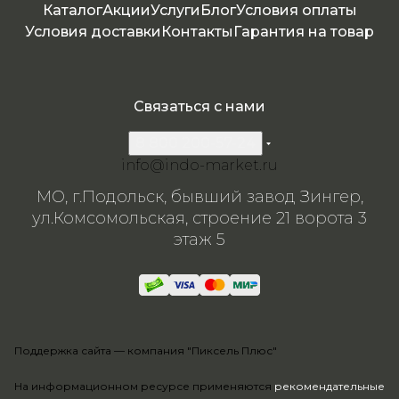
Каталог
Акции
Услуги
Блог
Условия оплаты
Условия доставки
Контакты
Гарантия на товар
Связаться с нами
8 800 200-57-24
info@indo-market.ru
МО, г.Подольск, бывший завод Зингер,
ул.Комсомольская, строение 21 ворота 3
этаж 5
Поддержка сайта —
компания "Пиксель Плюс"
На информационном ресурсе применяются
рекомендательные