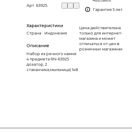
Арт.
63925
Гарантия 5 лет
Характеристики
Цена действительна
Страна
:
Индонезия
только для интернет-
магазина и может
отличаться от цен в
Описание
розничных магазинах
Набор из речного камня
4 предмета RN-63925
дозатор, 2
стаканчика,мыльница) 148