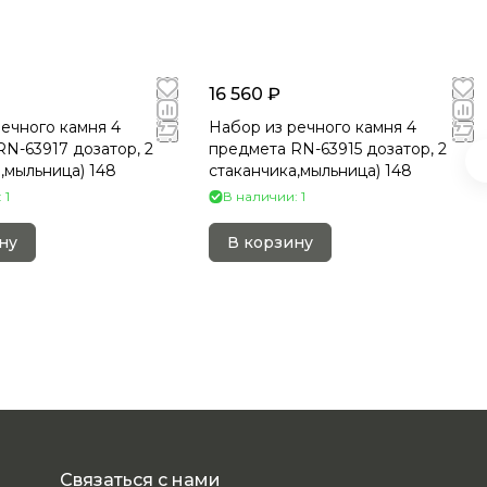
16 560 ₽
ечного камня 4
Набор из речного камня 4
N-63917 дозатор, 2
предмета RN-63915 дозатор, 2
,мыльница) 148
стаканчика,мыльница) 148
 1
В наличии: 1
ну
В корзину
Связаться с нами