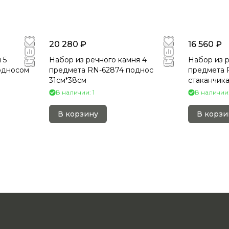
20 280 ₽
16 560 ₽
 5
Набор из речного камня 4
Набор из р
односом
предмета RN-62874 поднос
предмета R
31см*38см
стаканчика
В наличии: 1
В наличии:
В корзину
В корзи