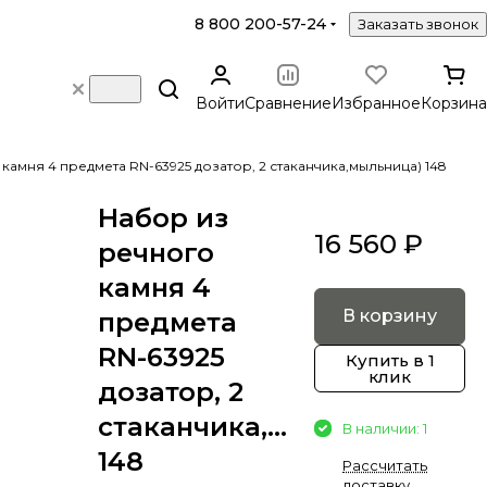
8 800 200-57-24
Заказать звонок
Войти
Сравнение
Избранное
Корзина
камня 4 предмета RN-63925 дозатор, 2 стаканчика,мыльница) 148
Набор из
16 560 ₽
речного
камня 4
В корзину
предмета
RN-63925
Купить в 1
клик
дозатор, 2
стаканчика,мыльница)
В наличии: 1
148
Рассчитать
доставку