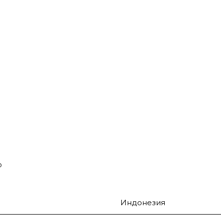
о
Индонезия