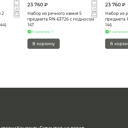
23 760 ₽
23 760 ₽
 2
Набор из речного камня 5
Набор из р
предмета RN-63726 c подносом
предмета 
44)
147
146
В наличии: 1
В наличии:
В корзину
В корзи