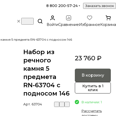
8 800 200-57-24
Заказать звонок
Войти
Сравнение
Избранное
Корзина
камня 5 предмета RN-63704 c подносом 146
Набор из
23 760 ₽
речного
камня 5
В корзину
предмета
RN-63704 c
Купить в 1
клик
подносом 146
В наличии: 1
Арт.
63704
Рассчитать
доставку