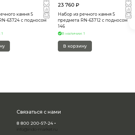
23 760 ₽
ечного камня 5
Набор из речного камня 5
RN-63724 c подносом
предмета RN-63712 c подносом
146
 1
В наличии: 1
ну
В корзину
Связаться с нами
8 800 200-57-24
info@indo-market.ru