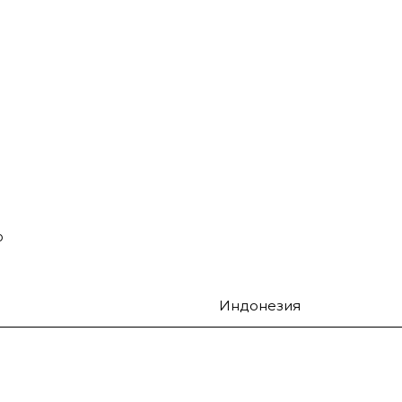
о
Индонезия