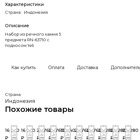
Характеристики
Страна
:
Индонезия
Описание
Набор из речного камня 5
предмета RN-63710 c
подносом 146
Как купить
Оплата
Доставка
Дополнител
Страна
Индонезия
Похожие товары
16 560
16 560
23 760
23 760
10 440
23 760
23 760
20 280
20 280
20 280
₽
₽
₽
₽
₽
₽
₽
₽
₽
₽