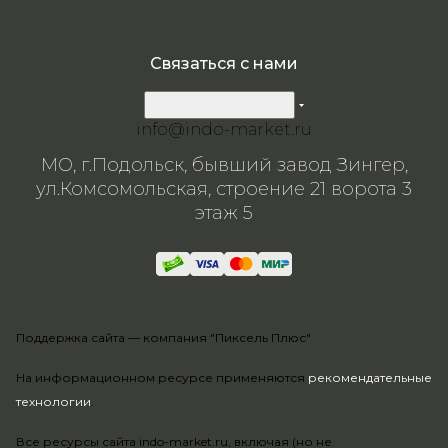
Связаться с нами
8 800 200-57-24
info@indo-market.ru
МО, г.Подольск, бывший завод Зингер,
ул.Комсомольская, строение 21 ворота 3
этаж 5
Поддержка сайта —
компания "Пиксель Плюс"
На информационном ресурсе применяются
рекомендательные
технологии
.
Все ресурсы сайта indo-market.ru, включая (но не