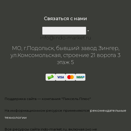
Связаться с нами
8 800 200-57-24
info@indo-market.ru
МО, г.Подольск, бывший завод Зингер,
ул.Комсомольская, строение 21 ворота 3
этаж 5
Поддержка сайта —
компания "Пиксель Плюс"
На информационном ресурсе применяются
рекомендательные
технологии
.
Все ресурсы сайта indo-market.ru, включая (но не