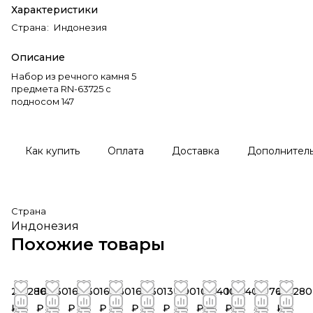
Характеристики
Страна
:
Индонезия
Описание
Набор из речного камня 5
предмета RN-63725 c
подносом 147
Как купить
Оплата
Доставка
Дополнител
Страна
Индонезия
Похожие товары
20 280
16 560
16 560
16 560
16 560
13 800
10 440
10 440
23 760
20 280
₽
₽
₽
₽
₽
₽
₽
₽
₽
₽