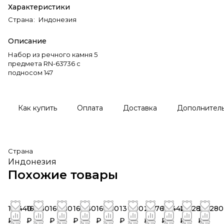
Характеристики
Страна
:
Индонезия
Описание
Набор из речного камня 5
предмета RN-63736 c
подносом 147
Как купить
Оплата
Доставка
Дополнител
Страна
Индонезия
Похожие товары
10 440
16 560
16 560
16 560
16 560
13 800
23 760
10 440
20 280
20 280
₽
₽
₽
₽
₽
₽
₽
₽
₽
₽