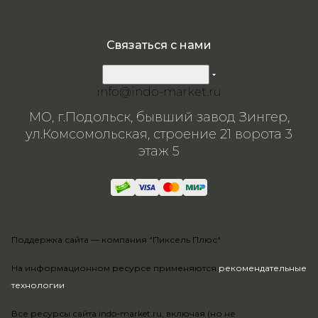
Связаться с нами
8 800 200-57-24
info@indo-market.ru
МО, г.Подольск, бывший завод Зингер,
ул.Комсомольская, строение 21 ворота 3
этаж 5
Поддержка сайта —
компания "Пиксель Плюс"
На информационном ресурсе применяются
рекомендательные
технологии
.
Все ресурсы сайта indo-market.ru, включая (но не